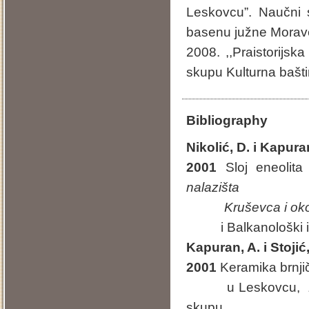
Leskovcu”. Naučni 
basenu južne Morav
2008. ,,Praistorijsk
skupu Kulturna bašti
Bibliography
Nikolić, D. i Kapura
2001
Sloj eneolit
nalazišta
Kruševca i oko
i Balkanološki ins
Kapuran, A. i Stojić
2001
Keramika brnjič
u Leskovcu,
skupu