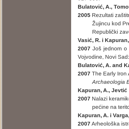
Bulatović, A., Tomo
2005
Rezultati zašti
Žujincu kod Pre
Republički zavod z
Vasić, R. i Kapuran,
2007
Još jednom o 
Vojvodine, Novi Sad:
Bulatović, A. and K
2007
The Early Iron 
Archaeologia 
Kapuran, A., Jevtić 
2007
Nalazi keramik
pećine na teritori
Kapuran, A. i Varga,
2007
Arheološka ist