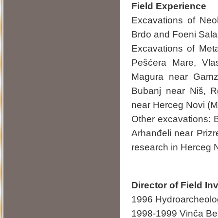
Field Experience
Excavations of Neoli
Brdo and Foeni Sala
Excavations of Meta
Pešćera Mare, Vla
Magura near Gamzig
Bubanj near Niš, R
near Herceg Novi (M
Other excavations: 
Arhanđeli near Prizr
research in Herceg 
Director of Field In
1996 Hydroarcheolog
1998-1999 Vinča Be