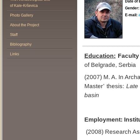
Date of 
of Kale-Krševica
Gender:
E-mail:
Photo Gallery
About the Project
Staff
Bibliography
Links
Education:
Faculty
of Belgrade, Serbia
(2007) M. A. In Arch
Master’ thesis:
Late
basin
Employment: Instit
(2008) Research Ass