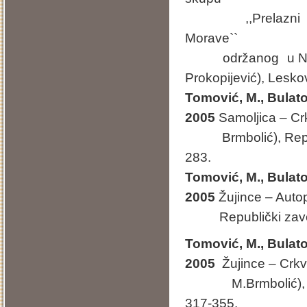
,,Prelazni peri
Morave``
održanog u Narodn
Prokopijević), Lesko
Tomović, M., Bulato
2005
Samoljica – Crkv
Brmbolić), Republi
283.
Tomović, M., Bulato
2005
Žujince – Auto
Republički zavod z
Tomović, M., Bulato
2005
Žujince – Crkv
M.Brmbolić), Repu
317-355.