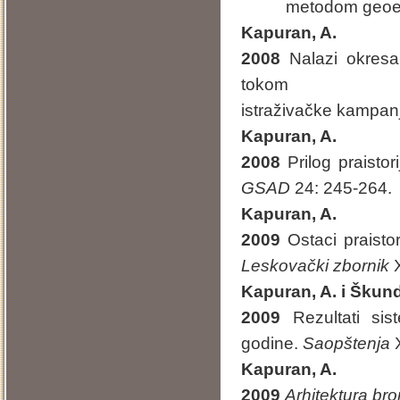
metodom geoelekt
Kapuran, A.
2008
Nalazi okresa
tokom
istraživačke kampan
K
apuran, A.
2008
Prilog praistori
GSAD
24: 245-264.
Kapuran, A.
2009
Ostaci praistor
Leskovački zbornik
X
Kapuran, A. i Škundr
2009
Rezultati sist
godine.
Saopštenja
X
K
apuran, A.
2009
Arhitektura b