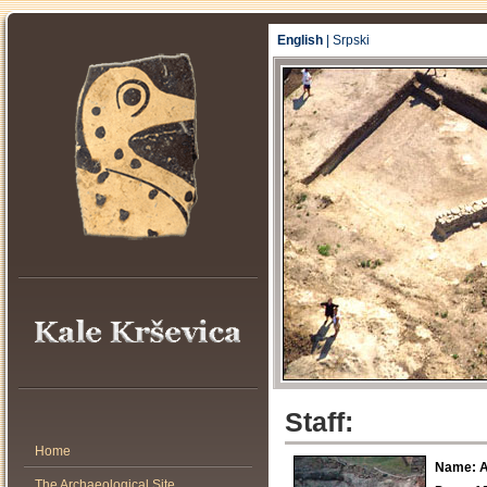
English
|
Srpski
Staff:
Home
Name: A
The Archaeological Site