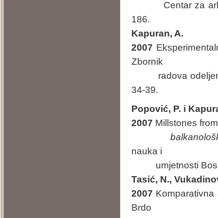
Centar za arheološ
186.
Kapuran, A.
2007
Eksperimentaln
Zbornik
radova odeljenja d
34-39.
Popović, P
.
i Kapura
2007
Millstones from
balkanološk
nauka i
umjetnosti Bosne 
Tasić, N., Vukadinov
2007
Komparativna ar
Brdo