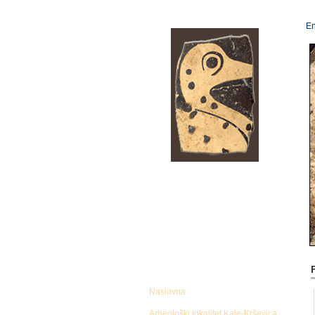
En
F
Naslovna
Arheološki lokalitet Kale-Krševica